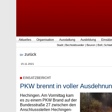
Aktuelles
Organisation
Ausstattung
Ausbildung
Einsätz
Stadt
|
Bechtoldsweiler
|
Beuren
|
Boll
|
Schlat
zurück
15.11.2021
EINSATZBERICHT
PKW brennt in voller Ausdehnu
Hechingen. Am Vormittag kam
es zu einem PKW Brand auf der
Bundesstraße 27 zwischen den
Anschlussstellen Hechingen-