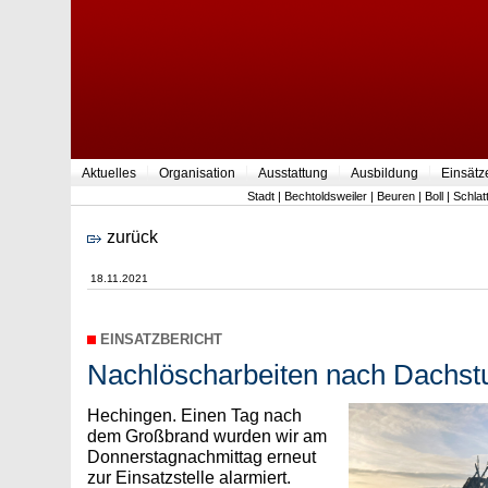
Aktuelles
Organisation
Ausstattung
Ausbildung
Einsätz
Stadt
|
Bechtoldsweiler
|
Beuren
|
Boll
|
Schlat
zurück
18.11.2021
EINSATZBERICHT
Nachlöscharbeiten nach Dachst
Hechingen. Einen Tag nach
dem Großbrand wurden wir am
Donnerstagnachmittag erneut
zur Einsatzstelle alarmiert.