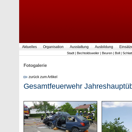
Aktuelles
Organisation
Ausstattung
Ausbildung
Einsätz
Stadt
|
Bechtoldsweiler
|
Beuren
|
Boll
|
Schlat
Fotogalerie
zurück zum Artikel
Gesamtfeuerwehr Jahreshauptüb