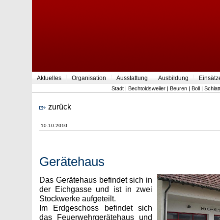
Aktuelles
Organisation
Ausstattung
Ausbildung
Einsätz
Stadt
|
Bechtoldsweiler
|
Beuren
|
Boll
|
Schlat
zurück
10.10.2010
Gerätehaus
Das Gerätehaus befindet sich in
der Eichgasse und ist in zwei
Stockwerke aufgeteilt.
Im Erdgeschoss befindet sich
das Feuerwehrgerätehaus und