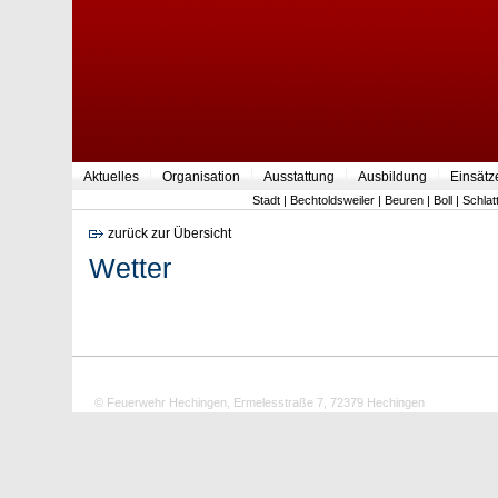
Aktuelles
Organisation
Ausstattung
Ausbildung
Einsätz
Stadt
|
Bechtoldsweiler
|
Beuren
|
Boll
|
Schlat
zurück zur Übersicht
Wetter
© Feuerwehr Hechingen, Ermelesstraße 7, 72379 Hechingen